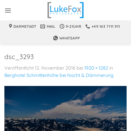
Zum
Inhalt
springen
DARMSTADT
MAIL
9-21UHR
+49 163 7111 911
WHATSAPP
dsc_3293
Veröffentlicht
12. November 2016
bei
1920 × 1282
in
Berghotel Schmittenhöhe bei Nacht & Dämmerung