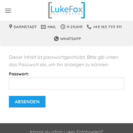
Zum
Inhalt
springen
DARMSTADT
MAIL
9-21UHR
+49 163 7111 911
WHATSAPP
Dieser Inhalt ist passwortgeschützt. Bitte gib unten
das Passwort ein, um ihn anzeigen zu können.
Passwort:
Kennst du schon Lukes Fotobox(en)?