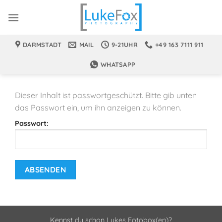
Zum
Inhalt
springen
DARMSTADT
MAIL
9-21UHR
+49 163 7111 911
WHATSAPP
Dieser Inhalt ist passwortgeschützt. Bitte gib unten
das Passwort ein, um ihn anzeigen zu können.
Passwort:
Kennst du schon Lukes Fotobox(en)?