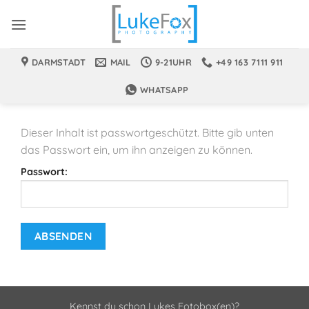
Zum
Inhalt
springen
DARMSTADT
MAIL
9-21UHR
+49 163 7111 911
WHATSAPP
Dieser Inhalt ist passwortgeschützt. Bitte gib unten
das Passwort ein, um ihn anzeigen zu können.
Passwort:
Kennst du schon Lukes Fotobox(en)?