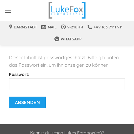
Zum
Inhalt
springen
DARMSTADT
MAIL
9-21UHR
+49 163 7111 911
WHATSAPP
Dieser Inhalt ist passwortgeschützt. Bitte gib unten
das Passwort ein, um ihn anzeigen zu können.
Passwort:
Kennst du schon Lukes Fotobox(en)?