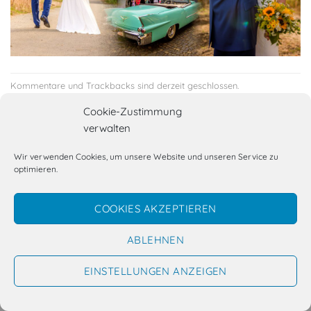
Kommentare und Trackbacks sind derzeit geschlossen.
←
Zurück
Cookie-Zustimmung
Weiter
→
verwalten
Wir verwenden Cookies, um unsere Website und unseren Service zu
optimieren.
Kennst du schon Lukes Fotobox(en)?
COOKIES AKZEPTIEREN
KONTAKT & IMPRESSUM
DATENSCHUTZERKLÄRUNG
COOKIE-RICHTLINIE (EU)
ABLEHNEN
Copyright 2026 ©
Luke Fox Photography
EINSTELLUNGEN ANZEIGEN