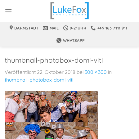
Zum
Inhalt
springen
DARMSTADT
MAIL
9-21UHR
+49 163 7111 911
WHATSAPP
thumbnail-photobox-domi-viti
Veröffentlicht
22. Oktober 2018
bei
300 × 300
in
thumbnail-photobox-domi-viti