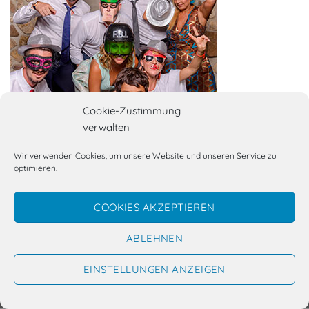
Cookie-Zustimmung
verwalten
Kommentare und Trackbacks sind derzeit geschlossen.
←
Zurück
Wir verwenden Cookies, um unsere Website und unseren Service zu
Weiter
→
optimieren.
COOKIES AKZEPTIEREN
ABLEHNEN
Kennst du schon Lukes Fotobox(en)?
KONTAKT & IMPRESSUM
DATENSCHUTZERKLÄRUNG
EINSTELLUNGEN ANZEIGEN
COOKIE-RICHTLINIE (EU)
Copyright 2026 ©
Luke Fox Photography